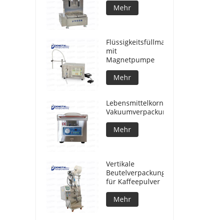
Mehr
Flüssigkeitsfüllmaschine
mit
Magnetpumpe
Mehr
Lebensmittelkorn-
Vakuumverpackungsmaschine
Mehr
Vertikale
Beutelverpackungsmaschine
für Kaffeepulver
Mehr