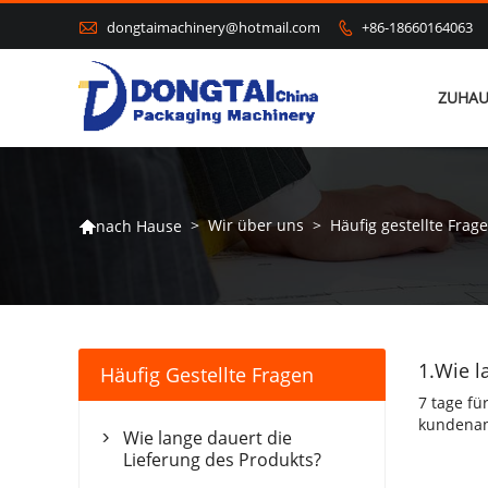

dongtaimachinery@hotmail.com
+86-18660164063

ZUHAU
>
Wir über uns
>
Häufig gestellte Frag
nach Hause

1.Wie l
Häufig Gestellte Fragen
7 tage fü
kundenanf
Wie lange dauert die

Lieferung des Produkts?