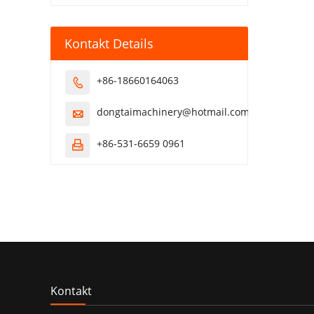
Kontakt Details
+86-18660164063

dongtaimachinery@hotmail.com

+86-531-6659 0961

Kontakt