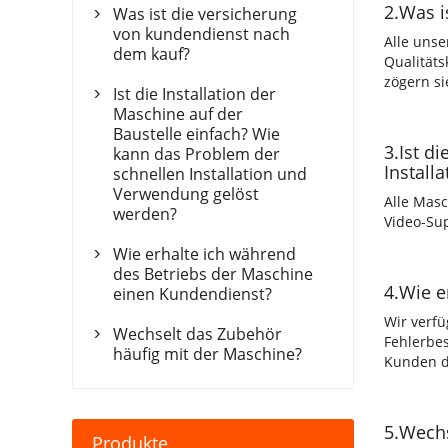
2.Was i
Was ist die versicherung

von kundendienst nach
Alle unse
dem kauf?
Qualitäts
zögern si
Ist die Installation der

Maschine auf der
Baustelle einfach? Wie
3.Ist d
kann das Problem der
Install
schnellen Installation und
Verwendung gelöst
Alle Masc
werden?
Video-Sup
Wie erhalte ich während

des Betriebs der Maschine
4.Wie e
einen Kundendienst?
Wir verfü
Wechselt das Zubehör

Fehlerbe
häufig mit der Maschine?
Kunden di
5.Wechs
Produkte