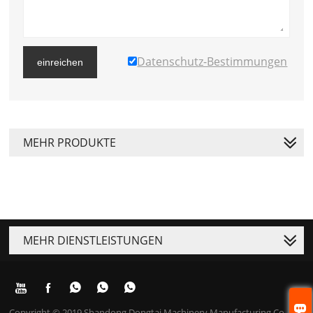
Datenschutz-Bestimmungen
einreichen
MEHR PRODUKTE
MEHR DIENSTLEISTUNGEN






Copyright © 2019 Shandong Dongtai Machinery Manufacturing Co.,