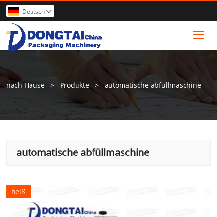
Deutsch

Tog
nach Hause
>
Produkte
>
automatische abfüllmaschine
automatische abfüllmaschine
heiß