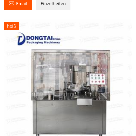

Email
Einzelheiten
heiß