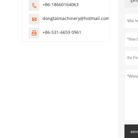
+86-18660164063

dongtaimachinery@hotmail.com

+86-531-6659 0961

ein