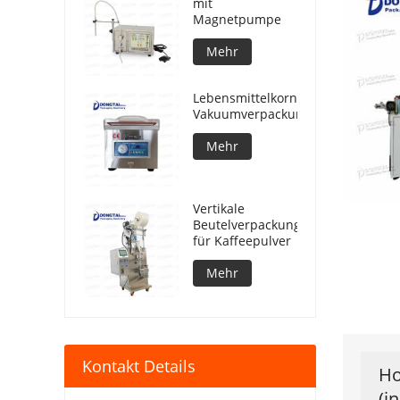
mit
Magnetpumpe
Mehr
Lebensmittelkorn-
Vakuumverpackungsmaschine
Mehr
Vertikale
Beutelverpackungsmaschine
für Kaffeepulver
Mehr
Kontakt Details
Ho
(i