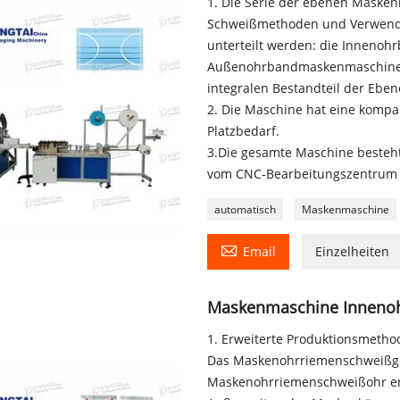
1. Die Serie der ebenen Mask
Schweißmethoden und Verwend
unterteilt werden: die Inneno
Außenohrbandmaskenmaschine 
integralen Bestandteil der Ebe
2. Die Maschine hat eine kompa
Platzbedarf.
3.Die gesamte Maschine besteh
vom CNC-Bearbeitungszentrum ver
automatisch
Maskenmaschine

Email
Einzelheiten
Maskenmaschine Innenoh
1. Erweiterte Produktionsmetho
Das Maskenohrriemenschweißger
Maskenohrriemenschweißohr entw