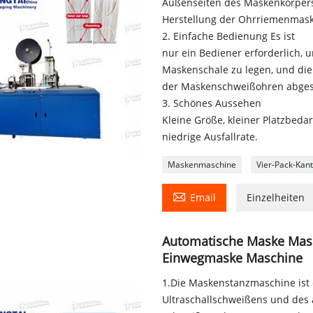
Außenseiten des Maskenkörpers
Herstellung der Ohrriemenmask
2. Einfache Bedienung Es ist
nur ein Bediener erforderlich, 
Maskenschale zu legen, und die
der Maskenschweißohren abgesc
3. Schönes Aussehen
Kleine Größe, kleiner Platzbedar
niedrige Ausfallrate.
Maskenmaschine
Vier-Pack-Kan

Email
Einzelheiten
Automatische Maske Mas
Einwegmaske Maschine
1.Die Maskenstanzmaschine ist 
Ultraschallschweißens und des