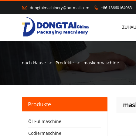

dongtaimachinery@hotmail.com
+86-18660164063

ZUHAU
nach Hause
>
Produkte
>
maskenmaschine
Produkte
mas
Öl-Füllmaschine
Codiermaschine