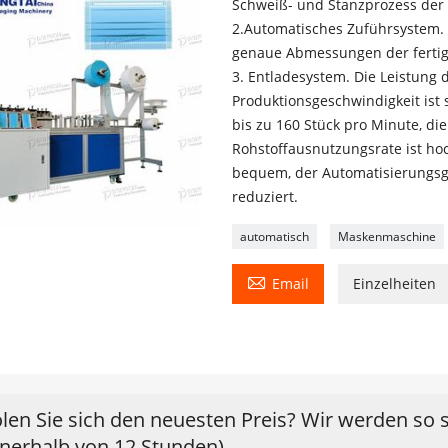
Schweiß- und Stanzprozess der
2.Automatisches Zuführsystem.
genaue Abmessungen der fertig
3. Entladesystem. Die Leistung 
Produktionsgeschwindigkeit ist s
bis zu 160 Stück pro Minute, di
Rohstoffausnutzungsrate ist ho
bequem, der Automatisierungsgr
reduziert.
automatisch
Maskenmaschine

Email
Einzelheiten
len Sie sich den neuesten Preis? Wir werden so 
nnerhalb von 12 Stunden)