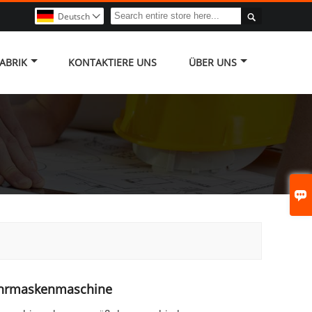

Deutsch

ABRIK
KONTAKTIERE UNS
ÜBER UNS

ohrmaskenmaschine