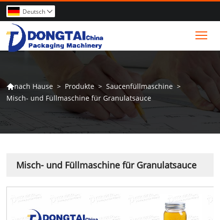
Deutsch

Tog
>
Produkte
>
Saucenfüllmaschine
>
nach Hause

Misch- und Füllmaschine für Granulatsauce
Misch- und Füllmaschine für Granulatsauce