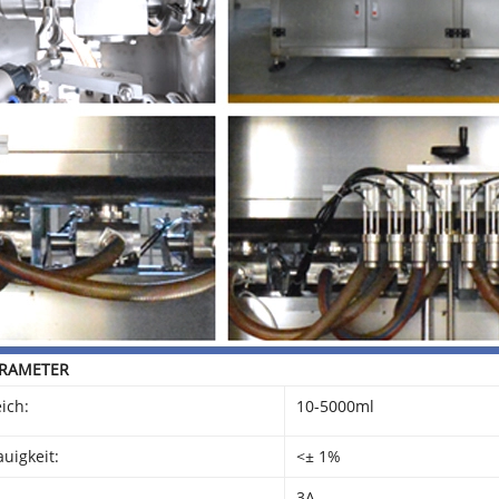
RAMETER
eich:
10-5000ml
auigkeit:
<± 1%
:
3A