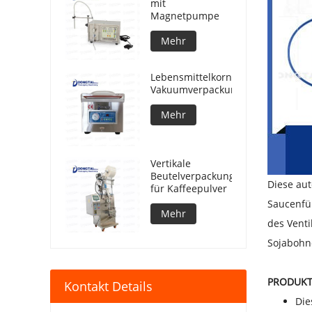
mit
Magnetpumpe
Mehr
Lebensmittelkorn-
Vakuumverpackungsmaschine
Mehr
Vertikale
Beutelverpackungsmaschine
Diese au
für Kaffeepulver
Saucenfül
Mehr
des Venti
Sojabohn
PRODUK
Kontakt Details
Die