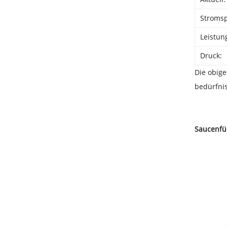
Stroms
Leistun
Druck:
Die obig
bedürfni
Saucenfül