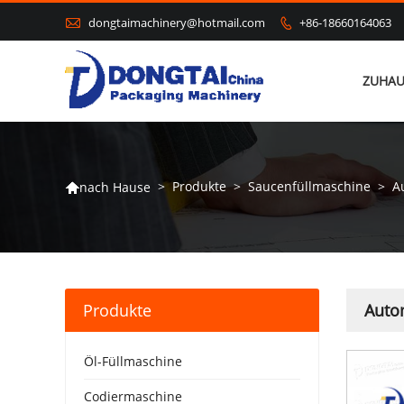

dongtaimachinery@hotmail.com
+86-18660164063

ZUHAU
>
Produkte
>
Saucenfüllmaschine
>
A
nach Hause

Produkte
Auto
Öl-Füllmaschine
Codiermaschine