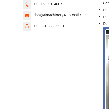
Gen
+86-18660164063

Das
dongtaimachinery@hotmail.com

Das
Der
+86-531-6659 0961
