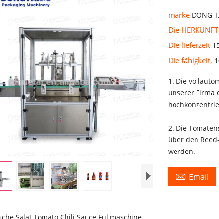
marke
DONG T
Die HERKUNFT
Die lieferzeit
1
Die fähigkeit,
1
1. Die vollaut
unserer Firma 
hochkonzentrier
2. Die Tomaten
über den Reed-
werden.

Email
che Salat Tomato Chili Sauce Füllmaschine